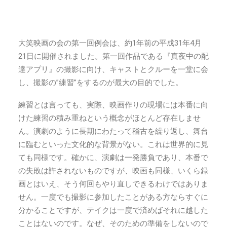
大笑映画の会の第一回例会は、約1年前の平成31年4月
21日に開催されました。第一回作品である『真夜中の配
達アプリ』の撮影に向け、キャストとクルーを一堂に会
し、撮影の”練習”をするのが最大の目的でした。
練習とは言っても、実際、映画作りの現場には本番に向
けた練習の積み重ねという概念がほとんど存在しませ
ん。演劇のように長期にわたって稽古を繰り返し、舞台
に臨むといった文化的な背景がない。これは世界的に見
ても同様です。確かに、演劇は一発勝負であり、本番で
の失敗は許されないものですが、映画も同様、いくら録
画とはいえ、そう何回もやり直しできるわけではありま
せん。一度でも撮影に参加したことがある方ならすぐに
分かることですが、テイクは一度で済めばそれに越した
ことはないのです。なぜ、そのための準備をしないので