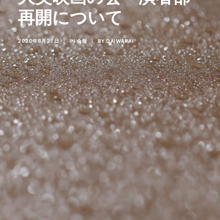
SEARCH
再開について
2020年6月27日
|
IN
会報
|
BY
DAIWARAI