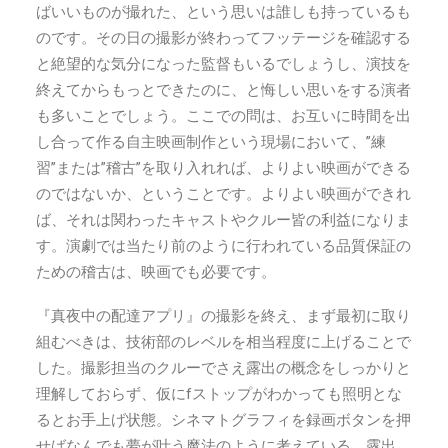
ばいいものが撮れた、という思いは誰しも持っているも
のです。その日の撮影が終わってフッテージを確認する
と絶望的な気分になった監督もいるでしょうし、演技を
終えてからもっとできたのに、と悔しい思いをする演者
も多いことでしょう。ここでの問は、お互いに時間を出
し合って作る自主映画制作という現場において、”練
習”または”稽古”を取り入れれば、よりよい映画ができる
のではないか、ということです。よりよい映画ができれ
ば、それは関わったキャストやクルー皆の利益になりま
す。演劇では当たり前のように行われている品質保証の
ための稽古は、映画でも必要です。
『真夜中の配達アプリ』の撮影を終え、まず最初に取り
組むべきは、技術部のレベルを相当程度に上げることで
した。撮影担当のクルーでさえ露出の概念をしっかりと
理解しておらず、仮にfストップがわかっても照明とな
るとお手上げ状態。シネマトグラフィを録画ボタンを押
せばなんでも夢が叶う魔法のように考えている。露出、