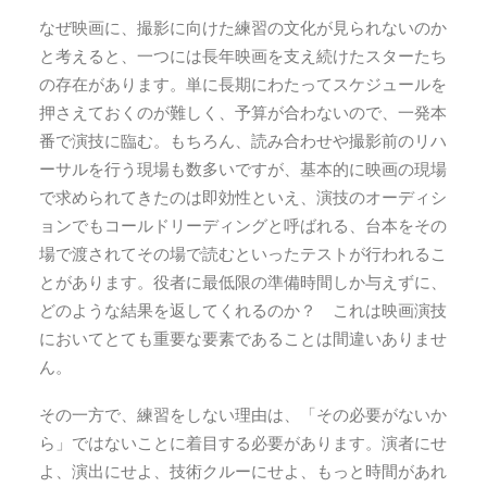
なぜ映画に、撮影に向けた練習の文化が見られないのか
と考えると、一つには長年映画を支え続けたスターたち
の存在があります。単に長期にわたってスケジュールを
押さえておくのが難しく、予算が合わないので、一発本
番で演技に臨む。もちろん、読み合わせや撮影前のリハ
ーサルを行う現場も数多いですが、基本的に映画の現場
で求められてきたのは即効性といえ、演技のオーディシ
ョンでもコールドリーディングと呼ばれる、台本をその
場で渡されてその場で読むといったテストが行われるこ
とがあります。役者に最低限の準備時間しか与えずに、
どのような結果を返してくれるのか？ これは映画演技
においてとても重要な要素であることは間違いありませ
ん。
その一方で、練習をしない理由は、「その必要がないか
ら」ではないことに着目する必要があります。演者にせ
よ、演出にせよ、技術クルーにせよ、もっと時間があれ