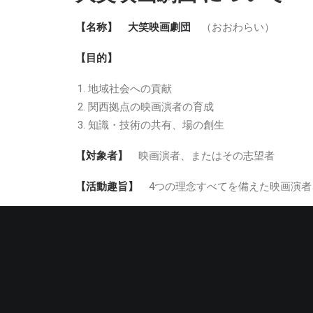
【名称】
大笑
映画劇団
（おおわらい）
【目的】
地域社会への貢献
関西拠点の映画演者の育成
知識・技術の共有、場の創生
【対象者】
映画演者、またはその志望者
【活動趣旨】
4
つの理念すべてを備えた映画演者
エンターテイメント性
…
表現を通し、人々を
新しさと高クオリティ
…
高い技術とクオリテ
ローカル性とオリジナリティ
…
日本人として
地域貢献
…
地域に貢献できる
【活動内容】