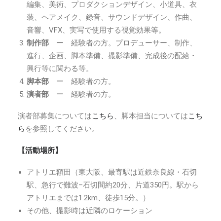
編集、美術、プロダクションデザイン、小道具、衣
装、ヘアメイク、録音、サウンドデザイン、作曲、
音響、VFX、実写で使用する視覚効果等。
制作部
ー 経験者の方。プロデューサー、制作、
進行、企画、脚本準備、撮影準備、完成後の配給・
興行等に関わる等。
脚本部
ー 経験者の方。
演者部
ー 経験者の方。
演者部募集については
こちら
、脚本担当については
こち
ら
を参照してください。
【活動場所】
アトリエ額田（東大阪、最寄駅は近鉄奈良線・石切
駅、急行で難波–石切間約20分、片道350円。駅から
アトリエまでは1.2km、徒歩15分。）
その他、撮影時は近隣のロケーション