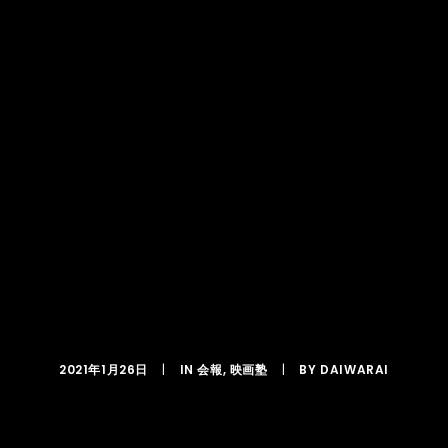
2021年1月26日
|
IN
会報
,
映画塾
|
BY
DAIWARAI